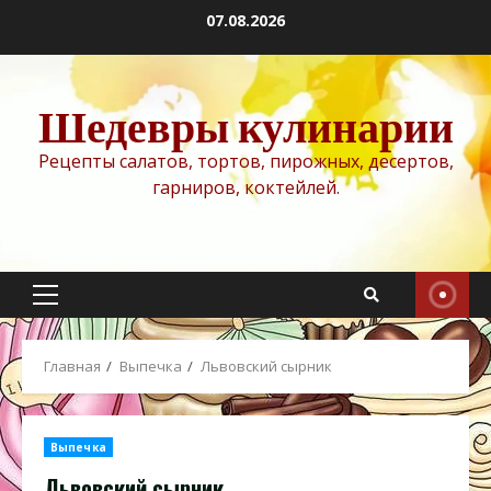
Перейти
07.08.2026
к
содержимому
Шедевры кулинарии
Рецепты салатов, тортов, пирожных, десертов,
гарниров, коктейлей.
Основное
меню
Главная
Выпечка
Львовский сырник
Выпечка
Львовский сырник