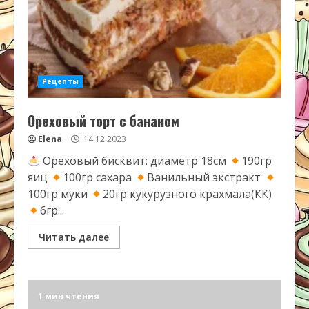
Рецепты
Ореховый торт с бананом
Elena
14.12.2023
Ореховый бисквит: диаметр 18см
190гр
яиц
100гр сахара
Ванильный экстракт
100гр муки
20гр кукурузного крахмала(КК)
6гр...
Читать далее
1 мин чтения