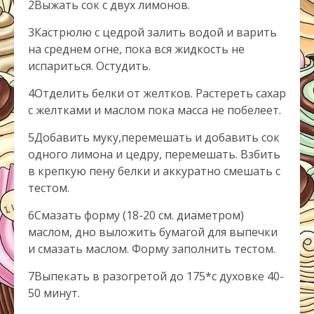
2
Выжать сок с двух лимонов.
3
Кастрюлю с цедрой залить водой и варить
на среднем огне, пока вся жидкость не
испариться. Остудить.
4
Отделить белки от желтков. Растереть сахар
с желтками и маслом пока масса не побелеет.
5
Добавить муку,перемешать и добавить сок
одного лимона и цедру, перемешать. Взбить
в крепкую пену белки и аккуратно смешать с
тестом.
6
Смазать форму (18-20 см. диаметром)
маслом, дно выложить бумагой для выпечки
и смазать маслом. Форму заполнить тестом.
7
Выпекать в разогретой до 175*с духовке 40-
50 минут.