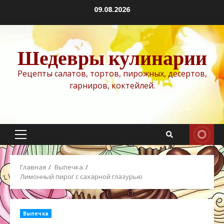
Перейти
09.08.2026
к
содержимому
Шедевры кулинарии
Рецепты салатов, тортов, пирожных, десертов,
гарниров, коктейлей.
Основное
меню
Главная
Выпечка
Лимонный пирог с сахарной глазурью
Выпечка