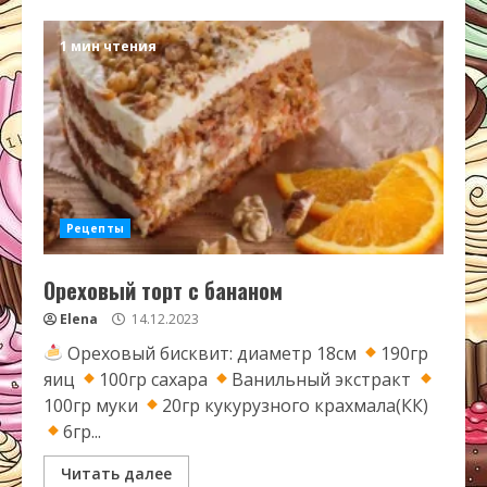
1 мин чтения
Рецепты
Ореховый торт с бананом
Elena
14.12.2023
Ореховый бисквит: диаметр 18см
190гр
яиц
100гр сахара
Ванильный экстракт
100гр муки
20гр кукурузного крахмала(КК)
6гр...
Читать далее