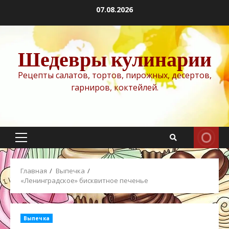
Перейти
07.08.2026
к
содержимому
Шедевры кулинарии
Рецепты салатов, тортов, пирожных, десертов,
гарниров, коктейлей.
Основное
меню
Главная
Выпечка
«Ленинградское» бисквитное печенье
Выпечка