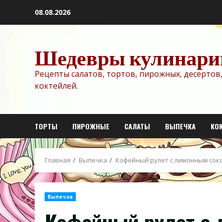
Перейти
08.08.2026
к
содержимому
Шедевры кулинари
Рецепты салатов, тортов, пирожных, десертов,
коктейлей.
ТОРТЫ
ПИРОЖНЫЕ
САЛАТЫ
ВЫПЕЧКА
КО
Главная
Выпечка
Кофейный рулет с лимонным сок
Выпечка