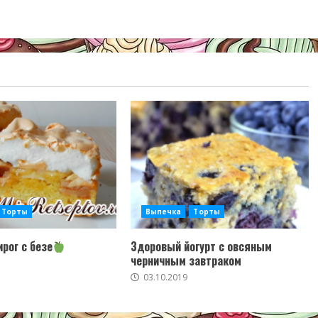
Торты
Выпечка
Торты
рог с безе
Здоровый йогурт с овсяным
черничным завтраком
03.10.2019