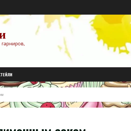
и
 гарниров,
КТЕЙЛИ
ом