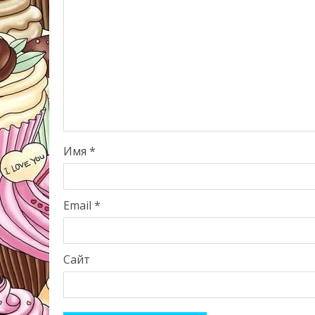
Имя
*
Email
*
Сайт