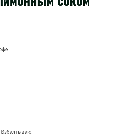
лимонным соком
офе
. Взбалтываю.