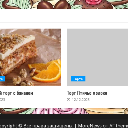
ты
Торты
 торт с бананом
Торт Птичье молоко
023
12.12.2023
opyright © Все права защищены.
|
MoreNews
от AF theme