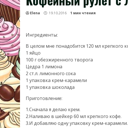
Кофейный рулет с 
Elena
19.10.2016
1 мин чтения
Ингредиенты:
В целом мне понадобится 120 мл крепкого к
1 яйцо
100 г обезжиренного творога
Цедра 1 лимона
2 ст.л. лимонного сока
1 упаковка крем-карамели
1 упаковка шоколада
Приготовление:
1.Сначала я делаю крем.
2.Наливаю в шейкер 60 мл крепкого кофе.
3.И добавляю одну упаковку крем-карамели