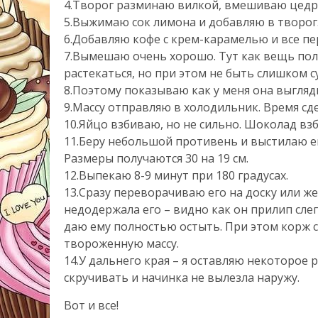
4.Творог разминаю вилкой, вмешиваю цедр
5.Выжимаю сок лимона и добавляю в творог
6.Добавляю кофе с крем-карамелью и все п
7.Вымешаю очень хорошо. Тут как вещь полу
растекаться, но при этом не быть слишком с
8.Поэтому показываю как у меня она выгляд
9.Массу отправляю в холодильник. Время сде
10.Яйцо взбиваю, но не сильно. Шоколад в
11.Беру небольшой противень и выстилаю ег
Размеры получаются 30 на 19 см.
12.Выпекаю 8-9 минут при 180 градусах.
13.Сразу переворачиваю его на доску или же
недодержала его – видно как он прилип слегк
даю ему полностью остыть. При этом корж 
твороженную массу.
14.У дальнего края – я оставляю некоторое 
скручивать и начинка не вылезла наружу.
Вот и все!