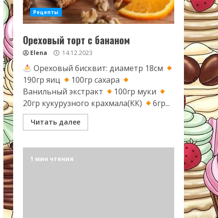
Рецепты
Ореховый торт с бананом
Elena
14.12.2023
Ореховый бисквит: диаметр 18см
190гр яиц
100гр сахара
Ванильный экстракт
100гр муки
20гр кукурузного крахмала(КК)
6гр...
Читать далее
1 мин чтения