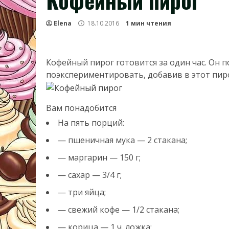
Кофейный пирог
Elena
18.10.2016
1 мин чтения
Кофейный пирог готовится за один час. Он п
поэкспериментировать, добавив в этот пир
Вам понадобится
На пять порций:
— пшеничная мука — 2 стакана;
— маргарин — 150 г;
— сахар — 3/4 г;
— три яйца;
— свежий кофе — 1/2 стакана;
— корица — 1 ч. ложка;