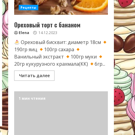
Рецепты
Ореховый торт с бананом
Elena
14.12.2023
Ореховый бисквит: диаметр 18см
190гр яиц
100гр сахара
Ванильный экстракт
100гр муки
20гр кукурузного крахмала(КК)
6гр...
Читать далее
1 мин чтения