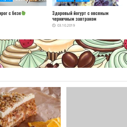
рог с безе
Здоровый йогурт с овсяным
черничным завтраком
03.10.2019