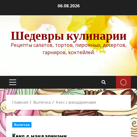
Перейти
06.08.2026
к
содержимому
Шедевры кулинарии
Рецепты салатов, тортов, пирожных, десертов,
гарниров, коктейлей.
Основное
меню
Главная
Выпечка
Кекс с мандаринами
Выпечка
Кекс с мандаринами