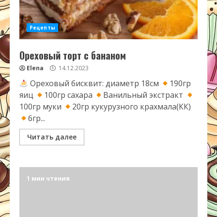
Рецепты
Ореховый торт с бананом
Elena
14.12.2023
Ореховый бисквит: диаметр 18см
190гр
яиц
100гр сахара
Ванильный экстракт
100гр муки
20гр кукурузного крахмала(КК)
6гр...
Читать далее
1 мин чтения