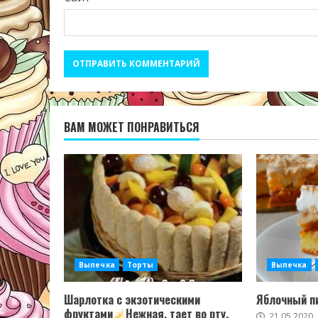
ВАМ МОЖЕТ ПОНРАВИТЬСЯ
Выпечка
Торты
Выпечка
Шарлотка с экзотическими
Яблочный пи
фруктами
Нежная, тает во рту.
21.05.2020