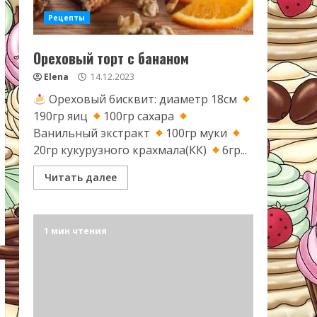
Рецепты
Ореховый торт с бананом
Elena
14.12.2023
Ореховый бисквит: диаметр 18см
190гр яиц
100гр сахара
Ванильный экстракт
100гр муки
20гр кукурузного крахмала(КК)
6гр...
Читать далее
1 мин чтения