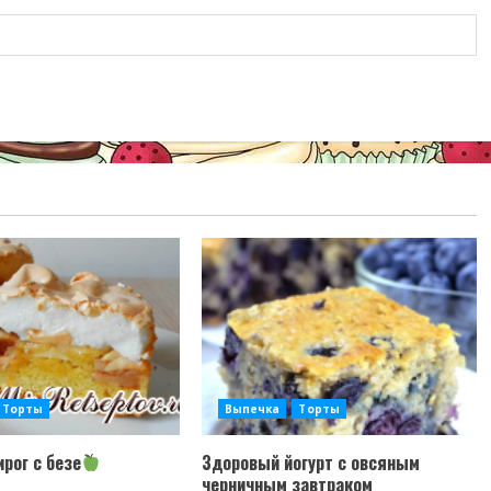
Торты
Выпечка
Торты
рог с безе
Здоровый йогурт с овсяным
черничным завтраком