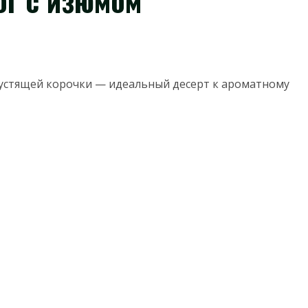
г с изюмом
рустящей корочки — идеальный десерт к ароматному