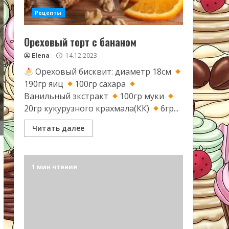
Рецепты
Ореховый торт с бананом
Elena
14.12.2023
Ореховый бисквит: диаметр 18см
190гр яиц
100гр сахара
Ванильный экстракт
100гр муки
20гр кукурузного крахмала(КК)
6гр...
Читать далее
1 мин чтения