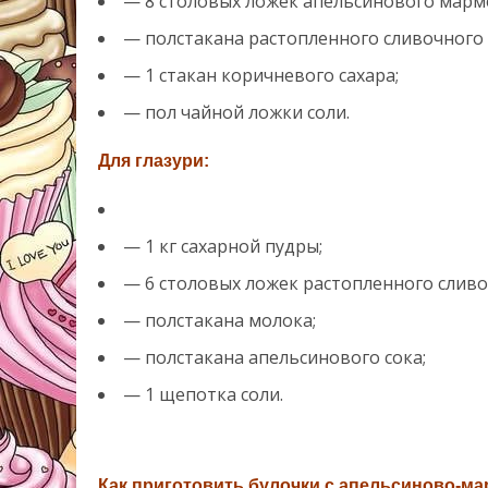
— 8 столовых ложек апельсинового марм
— полстакана растопленного сливочного 
— 1 стакан коричневого сахара;
— пол чайной ложки соли.
Для глазури:
— 1 кг сахарной пудры;
— 6 столовых ложек растопленного сливо
— полстакана молока;
— полстакана апельсинового сока;
— 1 щепотка соли.
Как приготовить булочки с апельсиново-м