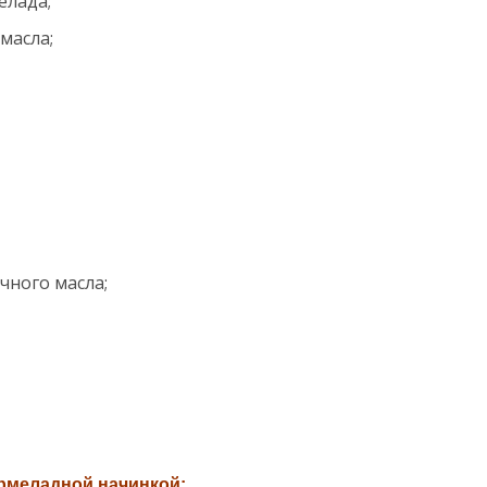
елада;
масла;
чного масла;
армеладной начинкой: