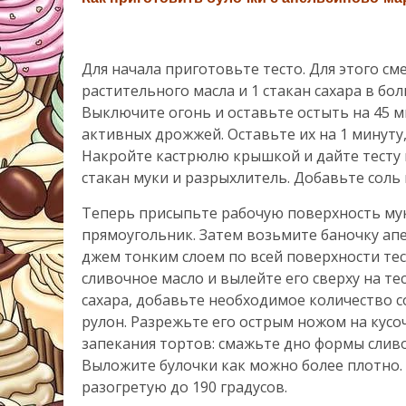
Для начала приготовьте тесто. Для этого см
растительного масла и 1 стакан сахара в бо
Выключите огонь и оставьте остыть на 45 м
активных дрожжей. Оставьте их на 1 минуту
Накройте кастрюлю крышкой и дайте тесту п
стакан муки и разрыхлитель. Добавьте соль 
Теперь присыпьте рабочую поверхность мук
прямоугольник. Затем возьмите баночку ап
джем тонким слоем по всей поверхности те
сливочное масло и вылейте его сверху на т
сахара, добавьте необходимое количество с
рулон. Разрежьте его острым ножом на кусо
запекания тортов: смажьте дно формы сли
Выложите булочки как можно более плотно. 
разогретую до 190 градусов.