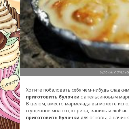
Булочки с апель
Хотите побаловать себя чем-нибудь сладким
приготовить булочки
с апельсиновым марм
В целом, вместо мармелада вы можете испо
сгущенное молоко, корица, ваниль и любые 
приготовить булочки
для основы, а начин