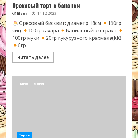
Ореховый торт с бананом
Elena
14.12.2023
Ореховый бисквит: диаметр 18см
190гр
яиц
100гр сахара
Ванильный экстракт
100гр муки
20гр кукурузного крахмала(КК)
6гр...
Читать далее
1 мин чтения
Торты