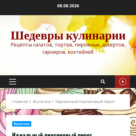
Перейти
08.08.2026
к
содержимому
Шедевры кулинарии
Рецепты салатов, тортов, пирожных, десертов,
гарниров, коктейлей.
Основное
меню
Главная
Выпечка
Идеальный персиковый пирог
Выпечка
Идеальный персиковый пирог