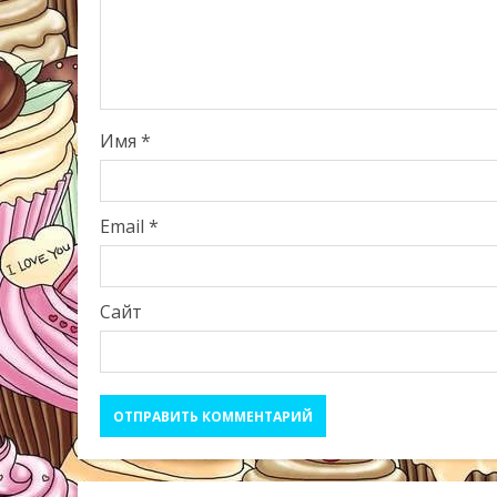
Имя
*
Email
*
Сайт