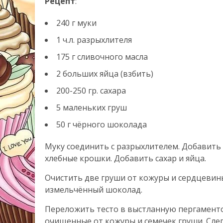
Рецепт
:
240 г муки
1 ч.л. разрыхлителя
175 г сливочного масла
2 больших яйца (взбить)
200-250 гр. сахара
5 маленьких груш
50 г чёрного шоколада
Муку соединить с разрыхлителем. Добавить 
хлебные крошки. Добавить сахар и яйца.
Очистить две груши от кожуры и сердцевины
измельчённый шоколад.
Переложить тесто в выстланную пергаменто
очищенные от кожуры и семечек груши. Слегк