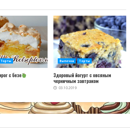
Торты
Выпечка
Торты
рог с безе
Здоровый йогурт с овсяным
черничным завтраком
03.10.2019