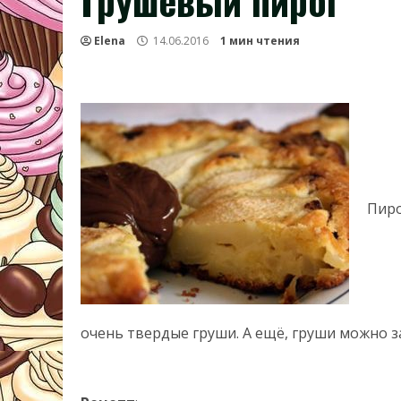
Грушевый пирог
Elena
14.06.2016
1 мин чтения
Пиро
очень твердые груши. А ещё, груши можно 