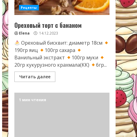
Рецепты
Ореховый торт с бананом
Elena
14.12.2023
Ореховый бисквит: диаметр 18см
190гр яиц
100гр сахара
Ванильный экстракт
100гр муки
20гр кукурузного крахмала(КК)
6гр...
Читать далее
1 мин чтения