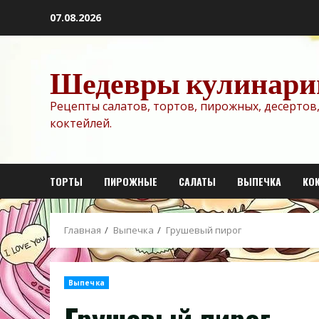
Перейти
07.08.2026
к
содержимому
Шедевры кулинари
Рецепты салатов, тортов, пирожных, десертов,
коктейлей.
ТОРТЫ
ПИРОЖНЫЕ
САЛАТЫ
ВЫПЕЧКА
КО
Главная
Выпечка
Грушевый пирог
Выпечка