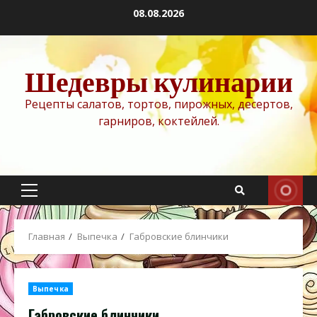
Перейти
08.08.2026
к
содержимому
Шедевры кулинарии
Рецепты салатов, тортов, пирожных, десертов,
гарниров, коктейлей.
Основное
меню
Главная
Выпечка
Габровские блинчики
Выпечка
Габровские блинчики