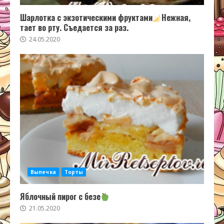
Шарлотка с экзотическими фруктами
Нежная,
тает во рту. Съедается за раз.
24.05.2020
Выпечка
Торты
Яблочный пирог с безе
21.05.2020