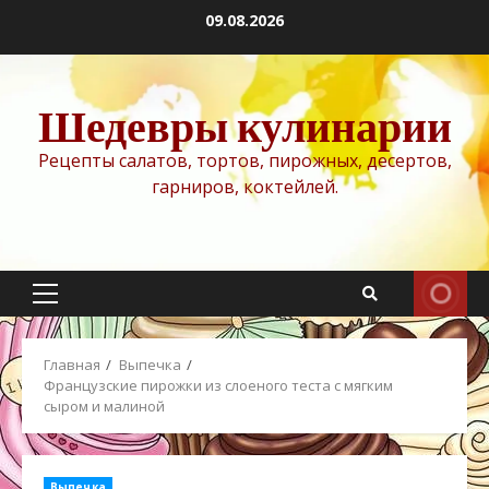
Перейти
09.08.2026
к
содержимому
Шедевры кулинарии
Рецепты салатов, тортов, пирожных, десертов,
гарниров, коктейлей.
Основное
меню
Главная
Выпечка
Французские пирожки из слоеного теста с мягким
сыром и малиной
Выпечка