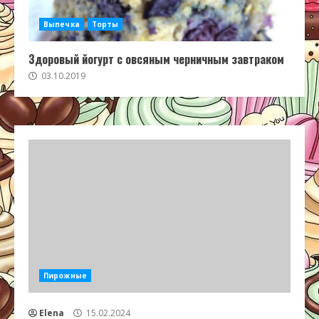
Выпечка
Торты
Здоровый йогурт с овсяным черничным завтраком
03.10.2019
Пирожные
Elena
15.02.2024