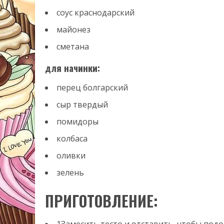
соус краснодарский
майонез
сметана
для начинки:
перец болгарский
сыр твердый
помидоры
колбаса
оливки
зелень
ПРИГОТОВЛЕНИЕ:
1Замесить тесто и отставить, чтобы подо