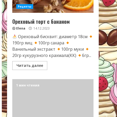
Рецепты
Ореховый торт с бананом
Elena
14.12.2023
Ореховый бисквит: диаметр 18см
190гр яиц
100гр сахара
Ванильный экстракт
100гр муки
20гр кукурузного крахмала(КК)
6гр...
Читать далее
1 мин чтения