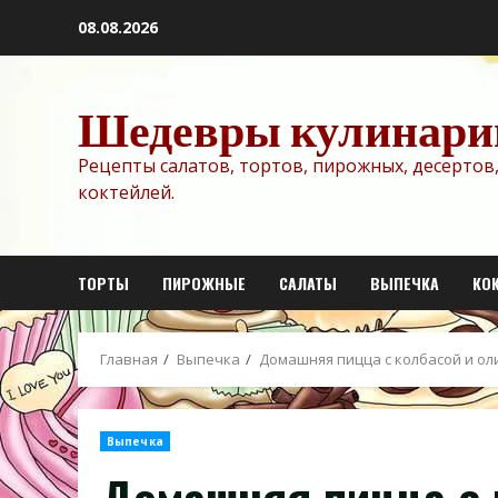
Перейти
08.08.2026
к
содержимому
Шедевры кулинари
Рецепты салатов, тортов, пирожных, десертов,
коктейлей.
ТОРТЫ
ПИРОЖНЫЕ
САЛАТЫ
ВЫПЕЧКА
КО
Главная
Выпечка
Домашняя пицца с колбасой и о
Выпечка