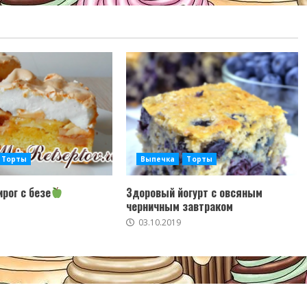
Торты
Выпечка
Торты
рог с безе
Здоровый йогурт с овсяным
черничным завтраком
03.10.2019