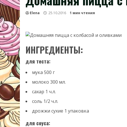
Домашняя пицца с 
Elena
25.10.2016
1 мин чтения
ИНГРЕДИЕНТЫ:
для теста:
мука
500
г
молоко
300
мл.
сахар
1
ч.л.
соль
1/2
ч.л.
дрожжи сухие
1
упаковка
для соуса: