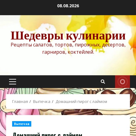
Перейти
08.08.2026
к
содержимому
Шедевры кулинарии
Рецепты салатов, тортов, пирожных, десертов,
гарниров, коктейлей.
Основное
меню
Главная
Выпечка
Домашний пирог с лаймом
Выпечка
Домашний пирог с лаймом