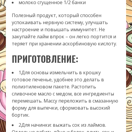
молоко сгущенное
1/2
банки
Полезный продукт, который способен
успокаивать нервную систему, улучшать
настроение и повышать иммунитет. Не
закупайте лайм впрок – он легко портится и
теряет при хранении аскорбиновую кислоту.
ПРИГОТОВЛЕНИЕ:
1Для основы измельчить в крошку
готовое печенье, удобнее это делать в
полиэтиленовом пакете. Растопить
сливочное масло с медом, все ингредиенты
перемешать. Массу переложить в смазанную
форму для выпечки, сформовать высокий
бортик.
2Для начинки: выжать сок из лаймов.
Отдельно взбить яйцо и белок, влить сок и