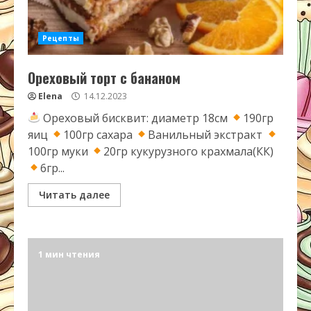
Рецепты
Ореховый торт с бананом
Elena
14.12.2023
Ореховый бисквит: диаметр 18см
190гр
яиц
100гр сахара
Ванильный экстракт
100гр муки
20гр кукурузного крахмала(КК)
6гр...
Читать далее
1 мин чтения