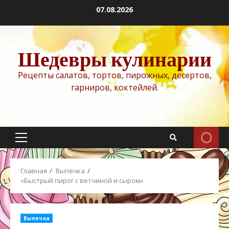
Перейти
07.08.2026
к
содержимому
Шедевры кулинарии
Рецепты салатов, тортов, пирожных, десертов,
гарниров, коктейлей.
Основное
меню
Главная
Выпечка
«Быстрый пирог с ветчиной и сыром»
Выпечка