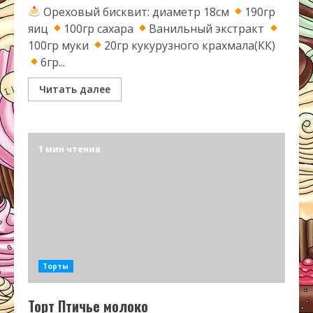
Ореховый бисквит: диаметр 18см
190гр
яиц
100гр сахара
Ванильный экстракт
100гр муки
20гр кукурузного крахмала(КК)
6гр...
Читать далее
1 мин чтения
Торты
Торт Птичье молоко