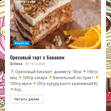
1 мин чтения
Рецепты
Ореховый торт с бананом
Elena
14.12.2023
Ореховый бисквит: диаметр 18см
190гр
яиц
100гр сахара
Ванильный экстракт
100гр муки
20гр кукурузного крахмала(КК)
6гр...
Читать далее