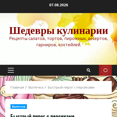
Перейти
07.08.2026
к
содержимому
Шедевры кулинарии
Рецепты салатов, тортов, пирожных, десертов,
гарниров, коктейлей.
Основное
меню
Главная
Выпечка
Быстрый пирог с персиками
Выпечка
Быстрый пирог с персиками