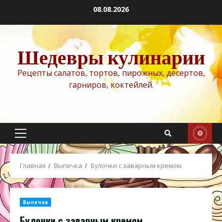
Перейти
08.08.2026
к
содержимому
Шедевры кулинарии
Рецепты салатов, тортов, пирожных, десертов,
гарниров, коктейлей.
Основное
меню
Главная
Выпечка
Булочки с заварным кремом
Выпечка
Булочки с заварным кремом