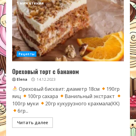
1 мин чтения
Рецепты
Ореховый торт с бананом
Elena
14.12.2023
Ореховый бисквит: диаметр 18см
190гр
яиц
100гр сахара
Ванильный экстракт
100гр муки
20гр кукурузного крахмала(КК)
6гр...
Читать далее