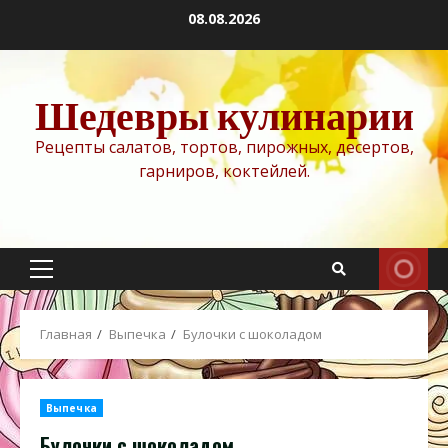
Перейти
08.08.2026
к
содержимому
Шедевры кулинарии
Рецепты салатов, тортов, пирожных, десертов,
гарниров, коктейлей.
Основное
меню
Главная
Выпечка
Булочки с шоколадом
Выпечка
Булочки с шоколадом