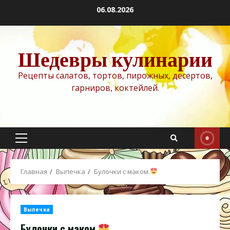
Перейти
06.08.2026
к
содержимому
Шедевры кулинарии
Рецепты салатов, тортов, пирожных, десертов,
гарниров, коктейлей.
Основное
меню
Главная
Выпечка
Булочки с маком.
Выпечка
Булочки с маком.