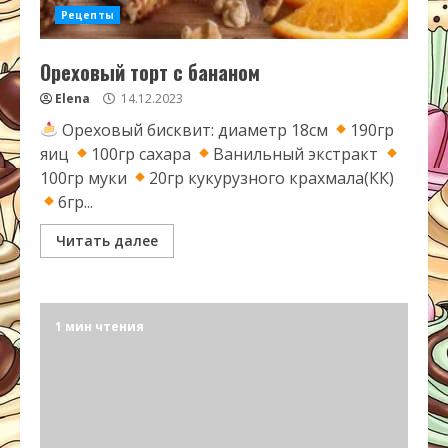
Рецепты
Ореховый торт с бананом
Elena
14.12.2023
Ореховый бисквит: диаметр 18см
190гр
яиц
100гр сахара
Ванильный экстракт
100гр муки
20гр кукурузного крахмала(КК)
6гр...
Читать далее
1 мин чтения