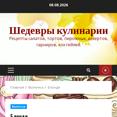
Перейти
08.08.2026
к
содержимому
Шедевры кулинарии
Рецепты салатов, тортов, пирожных, десертов,
гарниров, коктейлей.
Основное
меню
Главная
Выпечка
Блонди
Выпечка
Блонди