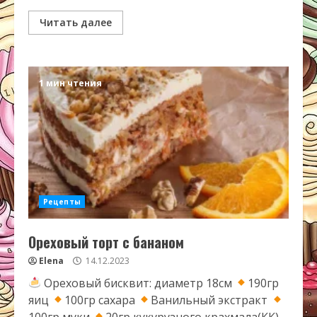
Читать далее
1 мин чтения
Рецепты
Ореховый торт с бананом
Elena
14.12.2023
Ореховый бисквит: диаметр 18см
190гр
яиц
100гр сахара
Ванильный экстракт
100гр муки
20гр кукурузного крахмала(КК)