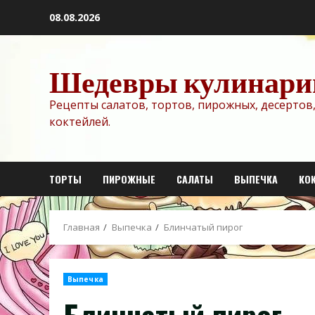
Перейти
08.08.2026
к
содержимому
Шедевры кулинари
Рецепты салатов, тортов, пирожных, десертов,
коктейлей.
ТОРТЫ
ПИРОЖНЫЕ
САЛАТЫ
ВЫПЕЧКА
КО
Главная
Выпечка
Блинчатый пирог
Выпечка