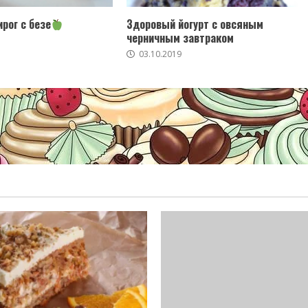
рог с безе
Здоровый йогурт с овсяным
черничным завтраком
03.10.2019