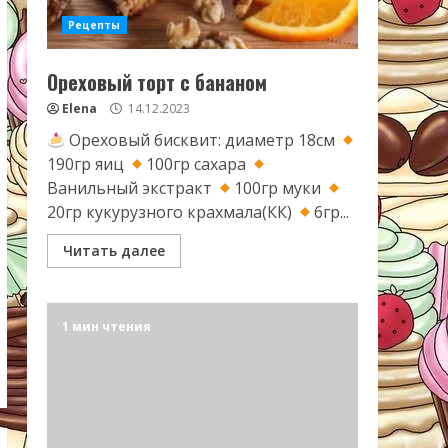
Рецепты
Ореховый торт с бананом
Elena
14.12.2023
Ореховый бисквит: диаметр 18см
190гр яиц
100гр сахара
Ванильный экстракт
100гр муки
20гр кукурузного крахмала(КК)
6гр...
Читать далее
1 мин чтения