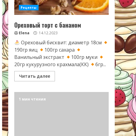
Рецепты
Ореховый торт с бананом
Elena
14.12.2023
Ореховый бисквит: диаметр 18см
190гр яиц
100гр сахара
Ванильный экстракт
100гр муки
20гр кукурузного крахмала(КК)
6гр...
Читать далее
1 мин чтения