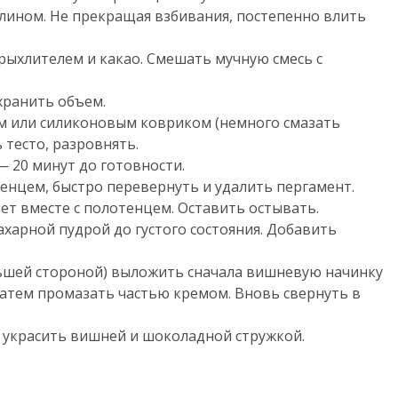
илином. Не прекращая взбивания, постепенно влить
рыхлителем и какао. Смешать мучную смесь с
хранить объем.
ом или силиконовым ковриком (немного смазать
тесто, разровнять.
— 20 минут до готовности.
нцем, быстро перевернуть и удалить пергамент.
лет вместе с полотенцем. Оставить остывать.
ахарной пудрой до густого состояния. Добавить
ньшей стороной) выложить сначала вишневую начинку
 затем промазать частью кремом. Вновь свернуть в
 украсить вишней и шоколадной стружкой.