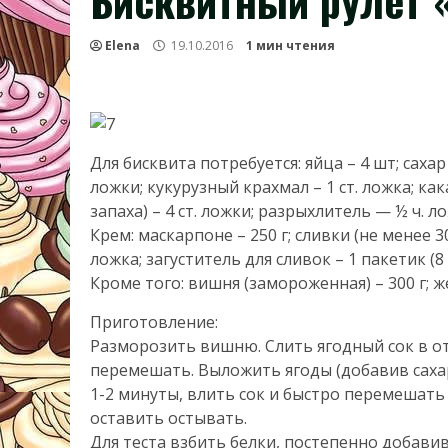
Бисквитный рулет 
Elena
19.10.2016
1 мин чтения
Для бисквита потребуется: яйца – 4 шт; сахар 
ложки; кукурузный крахмал – 1 ст. ложка; ка
запаха) – 4 ст. ложки; разрыхлитель — ½ ч. 
Крем: маскарпоне – 250 г; сливки (не менее 30%
ложка; загуститель для сливок – 1 пакетик (8 
Кроме того: вишня (замороженная) – 300 г; жел
Приготовление:
Разморозить вишню. Слить ягодный сок в от
перемешать. Выложить ягоды (добавив сахар
1-2 минуты, влить сок и быстро перемешать 
оставить остывать.
Для теста взбить белки, постепенно добавив 