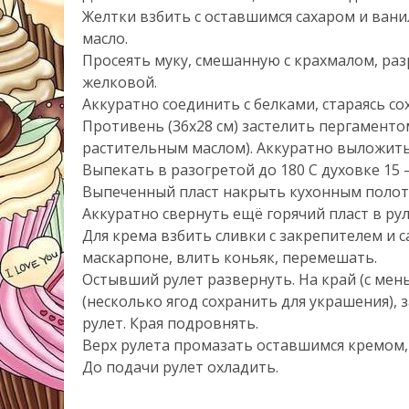
Желтки взбить с оставшимся сахаром и ван
масло.
Просеять муку, смешанную с крахмалом, раз
желковой.
Аккуратно соединить с белками, стараясь со
Противень (36х28 см) застелить пергамент
растительным маслом). Аккуратно выложить 
Выпекать в разогретой до 180 С духовке 15 
Выпеченный пласт накрыть кухонным полоте
Аккуратно свернуть ещё горячий пласт в ру
Для крема взбить сливки с закрепителем и с
маскарпоне, влить коньяк, перемешать.
Остывший рулет развернуть. На край (с ме
(несколько ягод сохранить для украшения),
рулет. Края подровнять.
Верх рулета промазать оставшимся кремом,
До подачи рулет охладить.