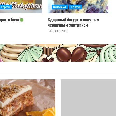
Торты
Выпечка
Торты
рог с безе
Здоровый йогурт с овсяным
черничным завтраком
03.10.2019