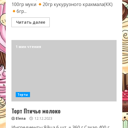
100гр муки
20гр кукурузного крахмала(КК)
6гр...
Читать далее
1 мин чтения
Торты
Торт Птичье молоко
Elena
12.12.2023
Ингредиенты Яйца 6 шт. = 360 г Сахар 400 г