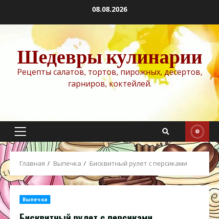
Перейти
08.08.2026
к
содержимому
Шедевры кулинарии
Рецепты салатов, тортов, пирожных, десертов,
гарниров, коктейлей.
Основное
меню
Главная
Выпечка
Бисквитный рулет с персиками
Выпечка
Бисквитный рулет с персиками