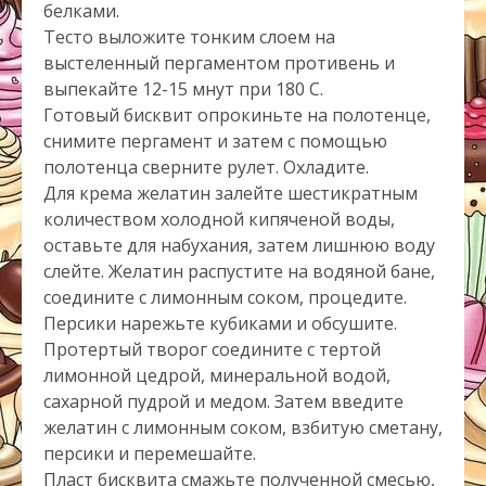
белками.
Тесто выложите тонким слоем на
выстеленный пергаментом противень и
выпекайте 12-15 мнут при 180 С.
Готовый бисквит опрокиньте на полотенце,
снимите пергамент и затем с помощью
полотенца сверните рулет. Охладите.
Для крема желатин залейте шестикратным
количеством холодной кипяченой воды,
оставьте для набухания, затем лишнюю воду
слейте. Желатин распустите на водяной бане,
соедините с лимонным соком, процедите.
Персики нарежьте кубиками и обсушите.
Протертый творог соедините с тертой
лимонной цедрой, минеральной водой,
сахарной пудрой и медом. Затем введите
желатин c лимонным соком, взбитую сметану,
персики и перемешайте.
Пласт бисквита смажьте полученной смесью,