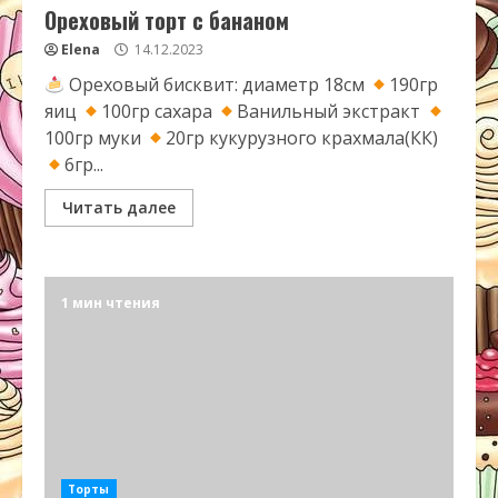
Ореховый торт с бананом
Elena
14.12.2023
Ореховый бисквит: диаметр 18см
190гр
яиц
100гр сахара
Ванильный экстракт
100гр муки
20гр кукурузного крахмала(КК)
6гр...
Читать далее
1 мин чтения
Торты