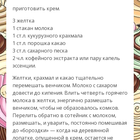
приготовить крем.
3 желтка
1 стакан молока
1 ст.л. кукурузного крахмала
1 ст.л. порошка какао
3 ст.л. сахарного песка
2 ч.л. кофейного экстракта или пару капель
эссенции.
Желтки, крахмал и какао тщательно
перемешать венчиком. Молоко с сахаром
довести до кипения. Влить четверть горячего
молока в желтки, энергично размешать
венчиком, чтобы не образовалось комков.
Перелить обратно в сотейник с молоком,
размешать, и уварить, постоянно помешивая
до «бороздки» — когда на деревянной
лопатке, опущенной в крем, остается не