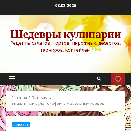
Перейти
08.08.2026
к
содержимому
Шедевры кулинарии
Рецепты салатов, тортов, пирожных, десертов,
гарниров, коктейлей.
Основное
меню
Главная
Выпечка
Бисквитный рулет с кофейным заварным кремом
Выпечка