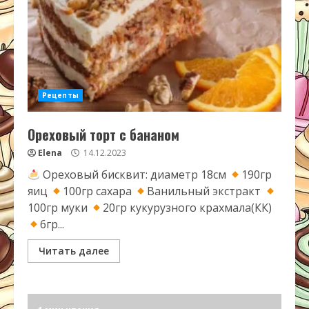
Рецепты
Ореховый торт с бананом
Elena
14.12.2023
Ореховый бисквит: диаметр 18см
190гр
яиц
100гр сахара
Ванильный экстракт
100гр муки
20гр кукурузного крахмала(КК)
6гр...
Читать далее