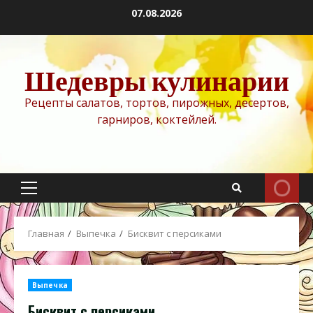
Перейти
07.08.2026
к
содержимому
Шедевры кулинарии
Рецепты салатов, тортов, пирожных, десертов,
гарниров, коктейлей.
Основное
меню
Главная
Выпечка
Бисквит с персиками
Выпечка
Бисквит с персиками