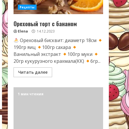
Рецепты
Ореховый торт с бананом
Elena
14.12.2023
Ореховый бисквит: диаметр 18см
190гр яиц
100гр сахара
Ванильный экстракт
100гр муки
20гр кукурузного крахмала(КК)
6гр...
Читать далее
1 мин чтения