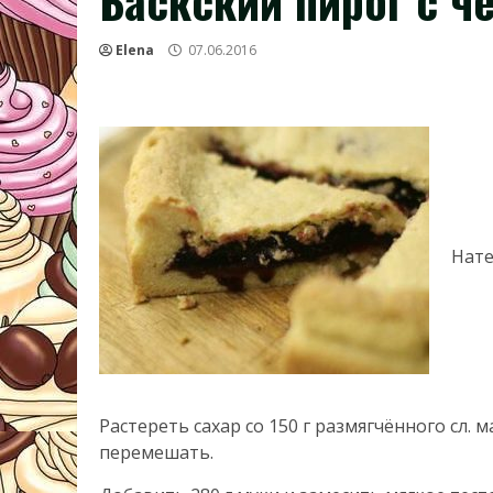
Баскский пирог с ч
Elena
07.06.2016
Нате
Растереть сахар со 150 г размягчённого сл. ма
перемешать.