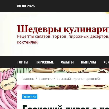
Перейти
08.08.2026
к
содержимому
Шедевры кулинари
Рецепты салатов, тортов, пирожных, десертов,
коктейлей.
ТОРТЫ
ПИРОЖНЫЕ
САЛАТЫ
ВЫПЕЧКА
КО
Главная
Выпечка
Баскский пирог с черешней
Выпечка