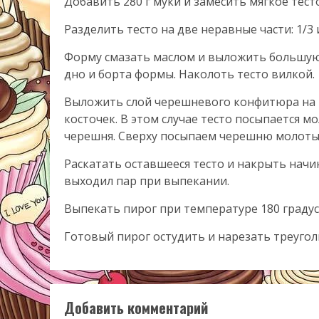
Добавить 280 г муки и замесить мягкое тесто
Разделить тесто на две неравные части: 1/3 и
Форму смазать маслом и выложить большую ч
дно и борта формы. Наколоть тесто вилкой.
Выложить слой черешневого конфитюра на т
косточек. В этом случае тесто посыпается 
черешня. Сверху посыпаем черешню молотым
Раскатать оставшееся тесто и накрыть начи
выходил пар при выпекании.
Выпекать пирог при температуре 180 градус
Готовый пирог остудить и нарезать треуго
Добавить комментарий