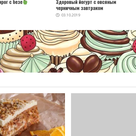
рог с безе
Здоровый йогурт с овсяным
черничным завтраком
03.10.2019