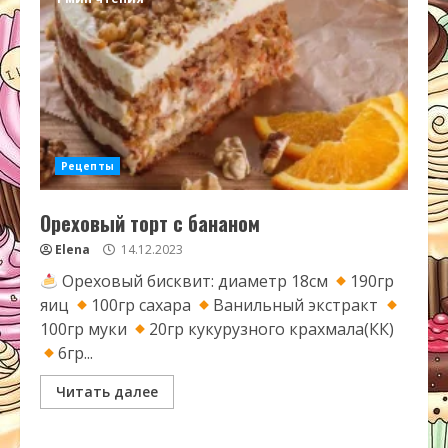
Рецепты
Ореховый торт с бананом
Elena
14.12.2023
Ореховый бисквит: диаметр 18см
190гр
яиц
100гр сахара
Ванильный экстракт
100гр муки
20гр кукурузного крахмала(КК)
6гр...
Читать далее