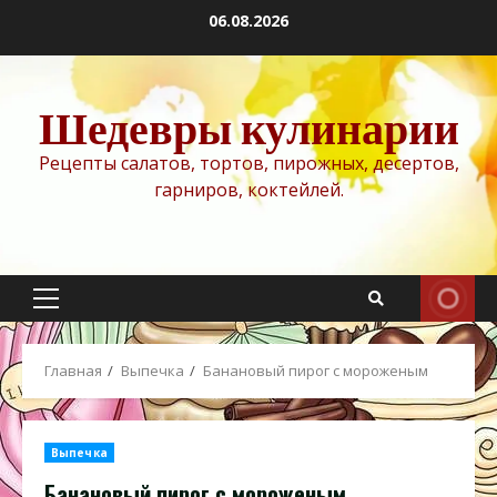
Перейти
06.08.2026
к
содержимому
Шедевры кулинарии
Рецепты салатов, тортов, пирожных, десертов,
гарниров, коктейлей.
Основное
меню
Главная
Выпечка
Банановый пирог с мороженым
Выпечка
Банановый пирог с мороженым