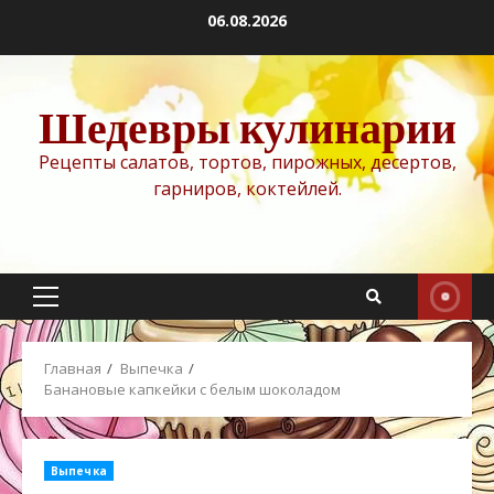
Перейти
06.08.2026
к
содержимому
Шедевры кулинарии
Рецепты салатов, тортов, пирожных, десертов,
гарниров, коктейлей.
Основное
меню
Главная
Выпечка
Банановые капкейки с белым шоколадом
Выпечка