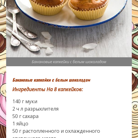
Банановые капкейки с белым шоколадом
Банановые капкейки с белым шоколадом
Ингредиенты На 8 капкейков:
140 г муки
2 ч л разрыхлителя
50 г сахара
1 яйцо
50 г растопленного и охлажденного