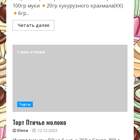
100гр муки
20гр кукурузного крахмала(КК)
6гр...
Читать далее
1 мин чтения
Торты
Торт Птичье молоко
Elena
12.12.2023