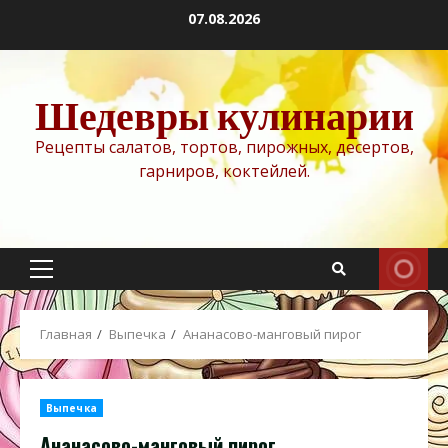
Перейти
07.08.2026
к
содержимому
Шедевры кулинарии
Рецепты салатов, тортов, пирожных, десертов,
гарниров, коктейлей.
Основное
меню
Главная
Выпечка
Ананасово-манговый пирог
Выпечка
Ананасово-манговый пирог