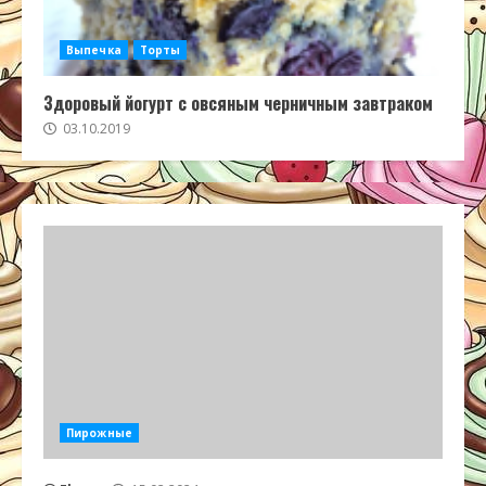
Выпечка
Торты
Здоровый йогурт с овсяным черничным завтраком
03.10.2019
Пирожные