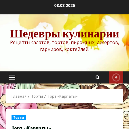
Перейти
08.08.2026
к
содержимому
Шедевры кулинарии
Рецепты салатов, тортов, пирожных, десертов,
гарниров, коктейлей.
Основное
меню
Главная
Торты
Торт «Карпаты»
Торты
Торт «Карпаты»