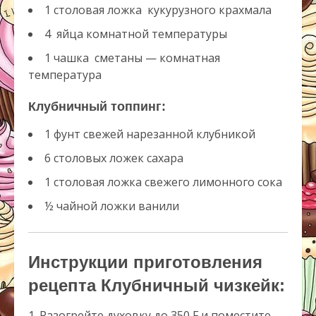
1 столовая ложка
кукурузного крахмала
4
яйца комнатной температуры
1 чашка
сметаны — комнатная
температура
Клубничный топпинг:
1
фунт свежей нарезанной клубникой
6 столовых ложек
сахара
1 столовая ложка
свежего лимонного сока
½ чайной ложки
ванили
Инструкции приготовления
рецепта Клубничный чизкейк:
Разогрейте духовку до 350 F и поместите