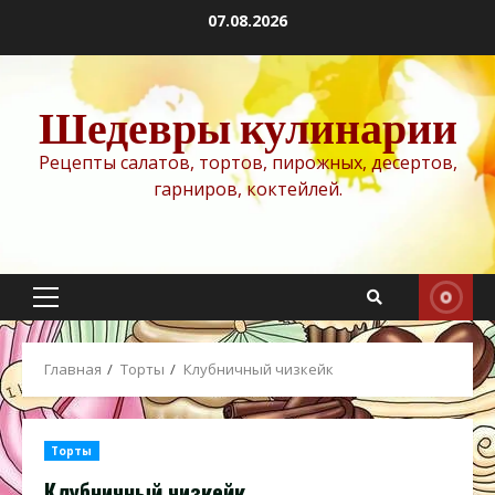
Перейти
07.08.2026
к
содержимому
Шедевры кулинарии
Рецепты салатов, тортов, пирожных, десертов,
гарниров, коктейлей.
Основное
меню
Главная
Торты
Клубничный чизкейк
Торты
Клубничный чизкейк