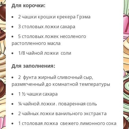
Для корочки:
2 чашки
крошки крекера Грэма
3 столовых ложки
сахара
5 столовых ложек
несоленого
растопленного масла
1/8 чайной ложки
соли
Для заполнения:
2
фунта жирный сливочный сыр,
размягченный до комнатной температуры
1 ½ чашки
сахара
¼ чайной ложки
. поваренная соль
2 чайных ложки
ванильного экстракта
1 столовая ложка
свежего лимонного сока