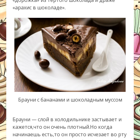
«дорожка» из тёртого шоколада и драже
«арахис в шоколаде».
Брауни с бананами и шоколадным муссом
Брауни — слой в холодильнике застывает и
кажется,что он очень плотный.Но когда
начинаешь есть,то он просто исчезает во рту