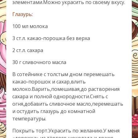
элементами.Можно украсить по своему вкусу.
Глазурь:
100 мл молока
3 ст.л. какао-порошка без верха
2 ст.л. сахара
30 г сливочного масла
В сотейнике с толстым дном перемешать
какао-порошок и сахар,влить
молоко.Варить,помешивая,до растворения
сахара и полной однородности.Снять с
огня,добавить сливочное масло,перемешать
и остудить глазурь до комнатной
температуры.
Покрыть торт.Украсить по желанию.У меня