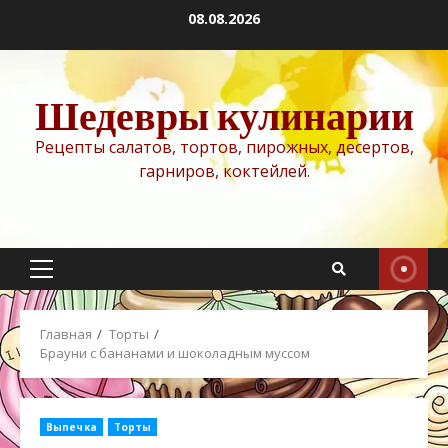
Перейти
08.08.2026
к
содержимому
Шедевры кулинарии
Рецепты салатов, тортов, пирожных, десертов,
гарниров, коктейлей.
Основное
меню
Главная
Торты
Брауни с бананами и шоколадным муссом
Выпечка
Торты