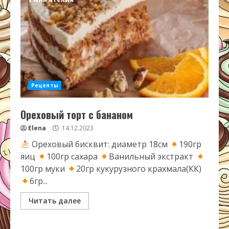
Рецепты
Ореховый торт с бананом
Elena
14.12.2023
Ореховый бисквит: диаметр 18см
190гр
яиц
100гр сахара
Ванильный экстракт
100гр муки
20гр кукурузного крахмала(КК)
6гр...
Читать далее