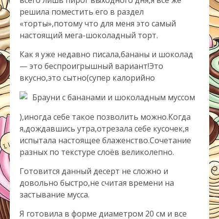
всего лишь пирог выходного дня,я всё же
решила поместить его в раздел
«торты»,потому что для меня это самый
настоящий мега-шоколадный торт.
Как я уже недавно писала,бананы и шоколад
— это беспроигрышный вариант!Это
вкусно,это сытно(супер калорийно
),иногда себе такое позволить можно.Когда
я,дождавшись утра,отрезала себе кусочек,я
испытала настоящее блаженство.Сочетание
разных по текстуре слоёв великолепно.
Готовится данный десерт не сложно и
довольно быстро,не считая времени на
застывание мусса.
Я готовила в форме диаметром 20 см и все