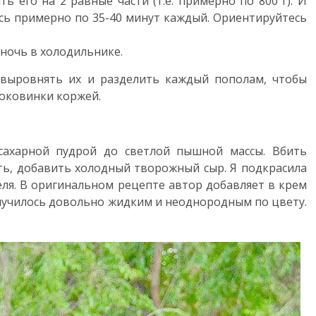
ть его на 2 равные части (т.е. примерно по 800 г). И
сь примерно по 35-40 минут каждый. Ориентируйтесь
 ночь в холодильнике.
, выровнять их и разделить каждый пополам, чтобы
боковинки коржей.
 сахарной пудрой до светлой пышной массы. Вбить
ть, добавить холодный творожный сыр. Я подкрасила
ля. В оригинальном рецепте автор добавляет в крем
олучилось довольно жидким и неоднородным по цвету.