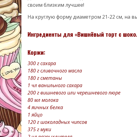
своим близким лучшее!
На круглую форму диаметром 21-22 см, на вых
Ингредиенты для «Вишнёвый торт с шок
Коржи:
300 г сахара
180 г сливочного масла
180 г сметаны
1 чл ванильного сахара
200 г вишневого или черешневого пюре
80 мл молока
4 яичных белка
1 яйцо
120 г шоколадных чипсов
375 г муки
2 чл разрыхлителя