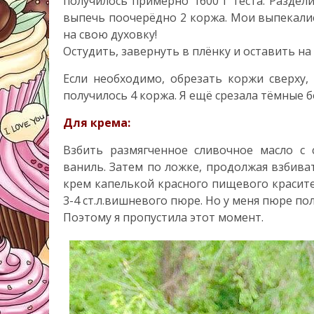
получилось примерно 1600 г теста. Раздели
выпечь поочерёдно 2 коржа. Мои выпекали
на свою духовку!
Остудить, завернуть в плёнку и оставить на
Если необходимо, обрезать коржи сверху
получилось 4 коржа. Я ещё срезала тёмные 
Для крема:
Взбить размягченное сливочное масло с
ваниль. Затем по ложке, продолжая взбива
крем капелькой красного пищевого красите
3-4 ст.л.вишневого пюре. Но у меня пюре п
Поэтому я пропустила этот момент.