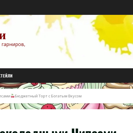
и
 гарниров,
КТЕЙЛИ
псами
Бюджетный Торт с Богатым Вкусом