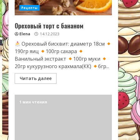
Рецепты
Ореховый торт с бананом
Elena
14.12.2023
Ореховый бисквит: диаметр 18см
190гр яиц
100гр сахара
Ванильный экстракт
100гр муки
20гр кукурузного крахмала(КК)
6гр...
Читать далее
1 мин чтения