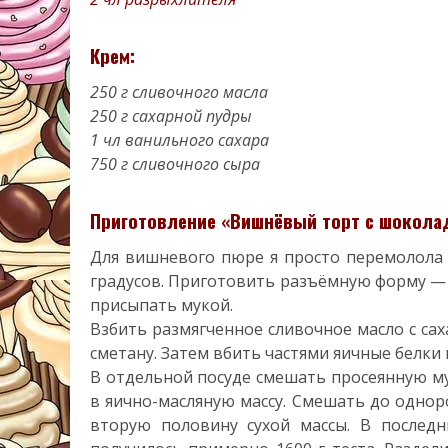
Крем:
250 г сливочного масла
250 г сахарной пудры
1 чл ванильного сахара
750 г сливочного сыра
Приготовление «Вишнёвый торт с шокола
Для вишневого пюре я просто перемолола я
градусов. Приготовить разъёмную форму — 
присыпать мукой.
Взбить размягченное сливочное масло с са
сметану. Затем вбить частями яичные белки 
В отдельной посуде смешать просеянную му
в яично-масляную массу. Смешать до одно
вторую половину сухой массы. В послед