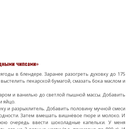
дными чипсами»
годы в блендере. Заранее разогреть духовку до 175
выстелить пекарской бумагой, смазать бока маслом и
харом и ванилью до светлой пышной массы. Добавить
и яйцо.
ку и разрыхлитель. Добавить половину мучной смеси
родности. Затем вмешать вишнёвое пюре и молоко. И
нюю очередь ввести шоколадные капельки. У меня