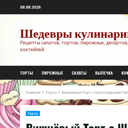
Перейти
08.08.2026
к
содержимому
Шедевры кулинари
Рецепты салатов, тортов, пирожных, десертов,
коктейлей.
ТОРТЫ
ПИРОЖНЫЕ
САЛАТЫ
ВЫПЕЧКА
КО
Главная
Торты
Вишнёвый Торт с Шоколадными Чи
Торты