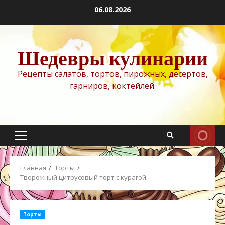
Перейти
06.08.2026
к
содержимому
Шедевры кулинарии
Рецепты салатов, тортов, пирожных, десертов,
гарниров, коктейлей.
Основное
меню
Главная
Торты
Творожный цитрусовый торт с курагой
Торты