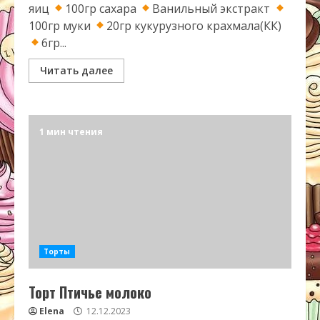
яиц
100гр сахара
Ванильный экстракт
100гр муки
20гр кукурузного крахмала(КК)
6гр...
Читать далее
1 мин чтения
Торты
Торт Птичье молоко
Elena
12.12.2023