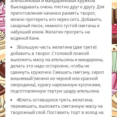
апельсиновых и мандариновых кружков.
Выкладывать очень плотно друг к другу. Для
приготовления начинки размять творог,
можно протереть его через сито. Добавить
сахарный песок, немного густой сметаны и
набухший изюм. Желатин прогреть на
водяной бане.
3Большую часть желатина (две трети)
добавить в творог. Столовой ложкой
выложить массу на апельсины и мандарины,
делать это надо осторожно, чтобы не
сдвинуть кружочки. Смешать сметану, сироп
вишневый (можно из черной или красной
смородины), курагу нарезанную кусочками,
подготовленную тертую цедру апельсина.
4Влить оставшуюся треть желатина,
перемешать, выложить сметанную массу на
творожный слой. Поставить торт в холод на