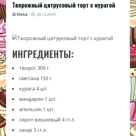
Творожный цитрусовый торт с курагой
Elena
28.10.2016
ИНГРЕДИЕНТЫ:
творог
300
г
сметана
150
г
курага
4
шт.
мандарин
1
шт.
апельсин
1
шт.
сироп вишневый
4
ст.л.
сахар
3
ст.л.