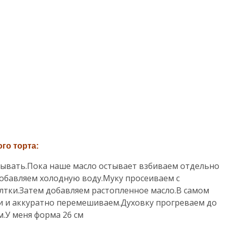
го торта:
тывать.Пока наше масло остывает взбиваем отдельно
 добавляем холодную воду.Муку просеиваем с
лтки.Затем добавляем растопленное масло.В самом
и и аккуратно перемешиваем.Духовку прогреваем до
.У меня форма 26 см