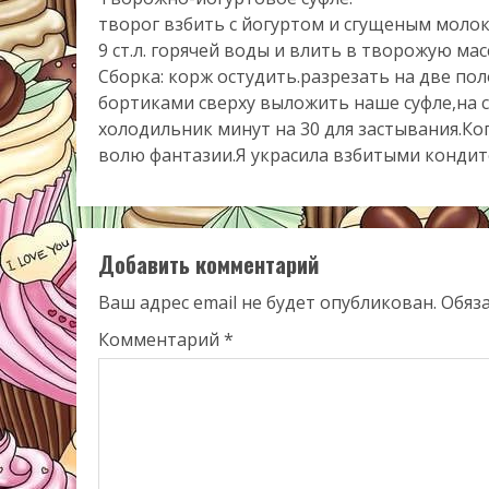
творог взбить с йогуртом и сгущеным моло
9 ст.л. горячей воды и влить в творожую ма
Сборка: корж остудить.разрезать на две по
бортиками сверху выложить наше суфле,на с
холодильник минут на 30 для застывания.Ко
волю фантазии.Я украсила взбитыми кондит
Добавить комментарий
Ваш адрес email не будет опубликован.
Обяз
Комментарий
*