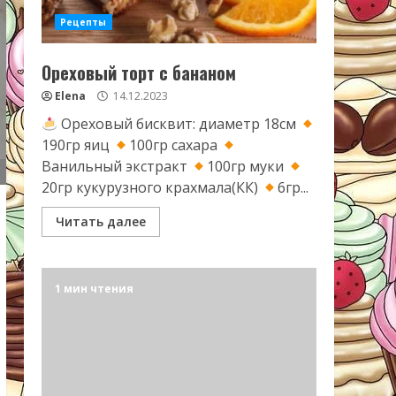
Рецепты
Ореховый торт с бананом
Elena
14.12.2023
Ореховый бисквит: диаметр 18см
190гр яиц
100гр сахара
Ванильный экстракт
100гр муки
20гр кукурузного крахмала(КК)
6гр...
Читать далее
1 мин чтения