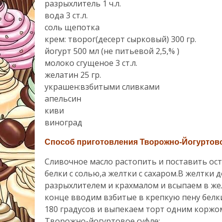
разрыхлитель 1 ч.л.
вода 3 ст.л.
соль щепотка
крем: творог(десерт сырковый) 300 гр.
йогурт 500 мл (не питьевой 2,5,% )
молоко сгущеное 3 ст.л.
желатин 25 гр.
украшен:взбитыми сливками
апельсин
киви
виноград
Способ приготовления
Творожно-Йогуртово
Сливочное масло растопить и поставить ос
белки с солью,а желтки с сахаром.В желтки
разрыхлителем и крахмалом и всыпаем в же
конце вводим взбитые в крепкую пену белк
180 градусов и выпекаем торт одним коржом
Творожно-йогуртовое суфле: