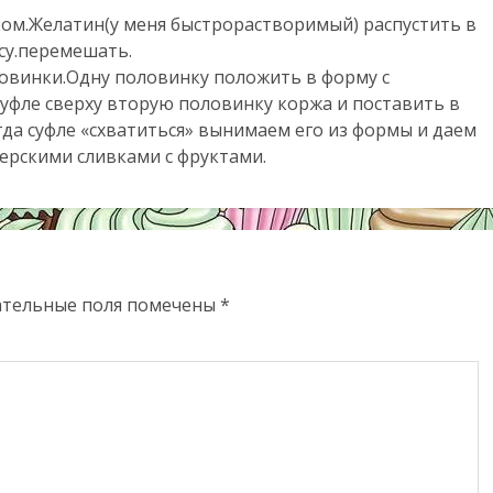
ком.Желатин(у меня быстрорастворимый) распустить в
ссу.перемешать.
ловинки.Одну половинку положить в форму с
уфле сверху вторую половинку коржа и поставить в
гда суфле «схватиться» вынимаем его из формы и даем
ерскими сливками с фруктами.
ательные поля помечены
*