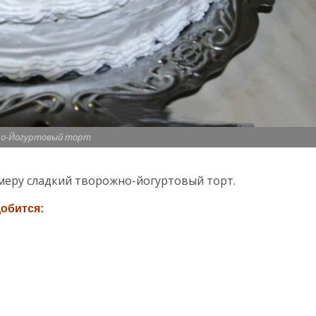
но-Йогуртовый торт
 меру сладкий творожно-йогуртовый торт.
добится: