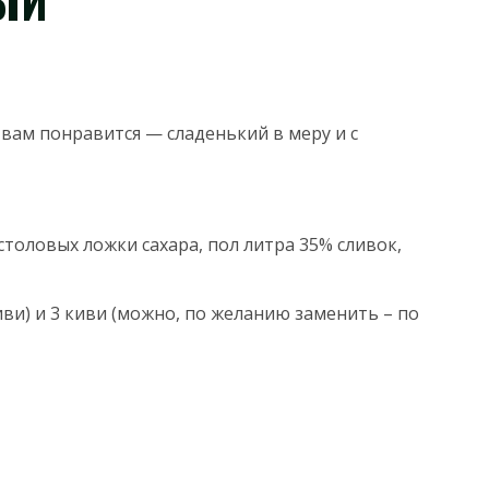
ЫЙ
вам понравится — сладенький в меру и с
столовых ложки сахара, пол литра 35% сливок,
иви) и 3 киви (можно, по желанию заменить – по