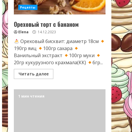
Рецепты
Ореховый торт с бананом
Elena
14.12.2023
Ореховый бисквит: диаметр 18см
190гр яиц
100гр сахара
Ванильный экстракт
100гр муки
20гр кукурузного крахмала(КК)
6гр...
Читать далее
1 мин чтения