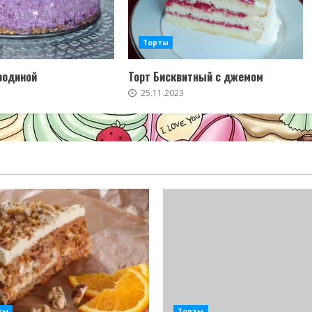
Торты
родиной
Торт Бисквитный с джемом
25.11.2023
ты
Торты