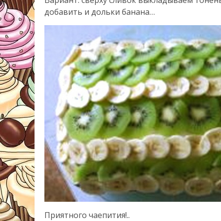
Вариант: сверху сливок выкладываем тонен
добавить и дольки банана…
Приятного чаепития!..