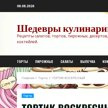
Перейти
08.08.2026
к
содержимому
Шедевры кулинари
Рецепты салатов, тортов, пирожных, десертов,
коктейлей.
ТОРТЫ
ПИРОЖНЫЕ
САЛАТЫ
ВЫПЕЧКА
КО
Главная
Торты
ТОРТИК ВОСКРЕСНЫЙ
Торты