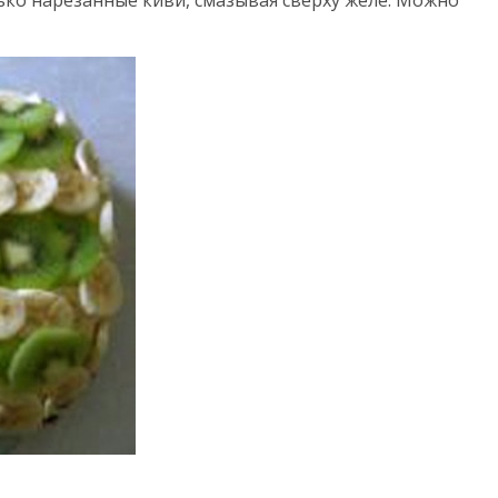
ько нарезанные киви, смазывая сверху желе. Можно