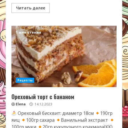
Читать далее
1 мин чтения
Рецепты
Ореховый торт с бананом
Elena
14.12.2023
Ореховый бисквит: диаметр 18см
190гр
яиц
100гр сахара
Ванильный экстракт
100гр муки
20гр кукурузного крахмала(КК)