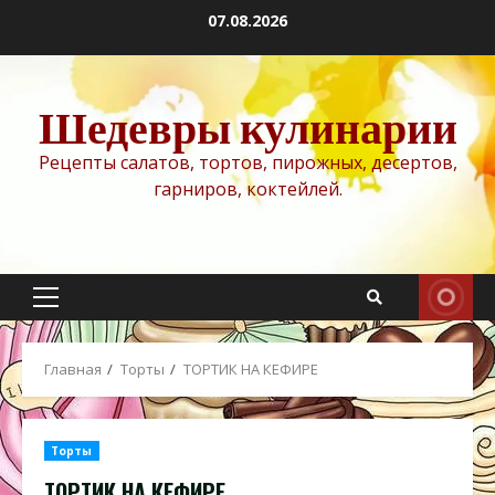
Перейти
07.08.2026
к
содержимому
Шедевры кулинарии
Рецепты салатов, тортов, пирожных, десертов,
гарниров, коктейлей.
Основное
меню
Главная
Торты
ТОРТИК НА КЕФИРЕ
Торты
ТОРТИК НА КЕФИРЕ