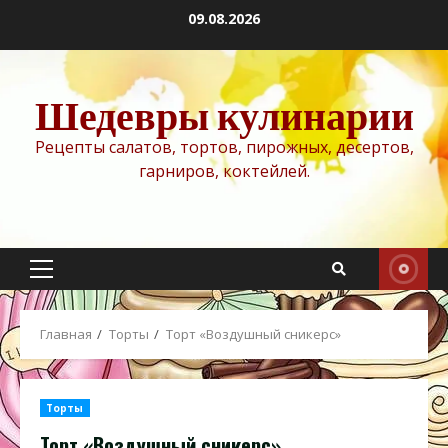
Перейти
09.08.2026
к
содержимому
Шедевры кулинарии
Рецепты салатов, тортов, пирожных, десертов,
гарниров, коктейлей.
Основное
меню
Главная
Торты
Торт «Воздушный сникерс»
Торты
Торт «Воздушный сникерс»