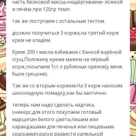
часть белковой массы,»надёргиваем» ложкой
и печём при 120гр темп.
так же поступаем с остальным тестом.
должно получиться 3 коржа,на третий корж
крем не кладём.
Крем: 200 г.масла взбиваем с банкой варёной
сгущ.Половину крема мажем на первый
корж,посыпаем 1ст л рубленых орехов(у меня
были грецкие).
Так же со вторым коржом.На 3 корж наносим
шоколадную помадку,как бы хаотично.
теперь нам надо сделать надпись
сникерс,для этого покупаем готовый
марципан белого цвета,пишем или
карандашами для печенья или пищевыми
красками(краски развести капелькой