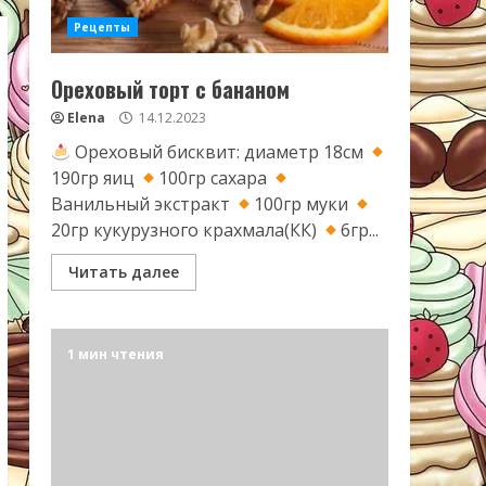
Рецепты
Ореховый торт с бананом
Elena
14.12.2023
Ореховый бисквит: диаметр 18см
190гр яиц
100гр сахара
Ванильный экстракт
100гр муки
20гр кукурузного крахмала(КК)
6гр...
Читать далее
1 мин чтения