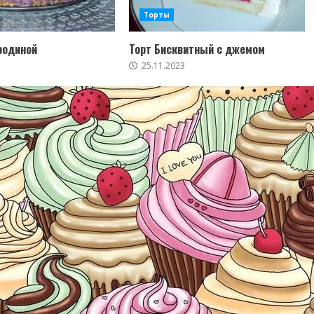
Торты
родиной
Торт Бисквитный с джемом
25.11.2023