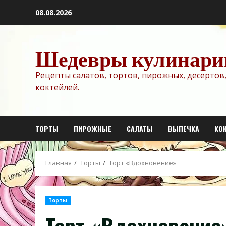
Перейти
08.08.2026
к
содержимому
Шедевры кулинари
Рецепты салатов, тортов, пирожных, десертов,
коктейлей.
ТОРТЫ
ПИРОЖНЫЕ
САЛАТЫ
ВЫПЕЧКА
КО
Главная
Торты
Торт «Вдохновение»
Торты