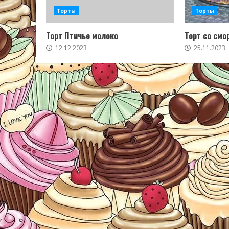
Торты
Торты
Торт Птичье молоко
Торт со смо
12.12.2023
25.11.2023