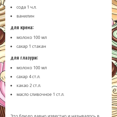
сода
1
ч.л.
ванилин
для крема:
молоко
100
мл
сахар
1
стакан
для глазури:
молоко
100
мл
сахар
4
ст.л.
какао
2
ст.л.
масло сливочное
1
ст.л.
Это блюдо давно известно и называлось в