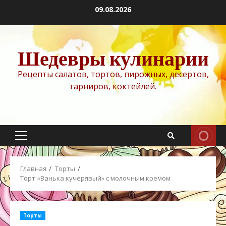
Перейти
09.08.2026
к
содержимому
Шедевры кулинарии
Рецепты салатов, тортов, пирожных, десертов,
гарниров, коктейлей.
Основное
меню
Главная
Торты
Торт «Ванька кучерявый» с молочным кремом
Торты