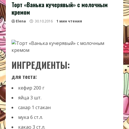
Торт «Ванька кучерявый» с молочным
кремом
Elena
30.10.2016
1 мин чтения
ИНГРЕДИЕНТЫ:
для теста:
кефир
200
г
яйца
3
шт.
сахар
1
стакан
мука
6
ст.л.
какао
3
ст.л.