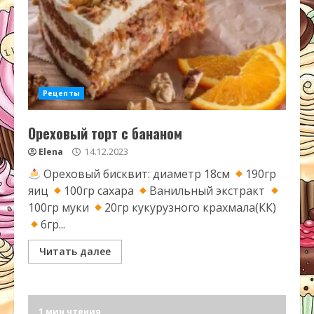
Рецепты
Ореховый торт с бананом
Elena
14.12.2023
Ореховый бисквит: диаметр 18см
190гр
яиц
100гр сахара
Ванильный экстракт
100гр муки
20гр кукурузного крахмала(КК)
6гр...
Читать далее
1 мин чтения