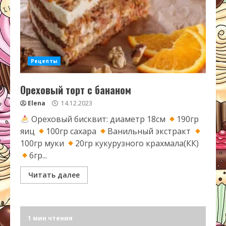
Рецепты
Ореховый торт с бананом
Elena
14.12.2023
Ореховый бисквит: диаметр 18см
190гр
яиц
100гр сахара
Ванильный экстракт
100гр муки
20гр кукурузного крахмала(КК)
6гр...
Читать далее
1 мин чтения