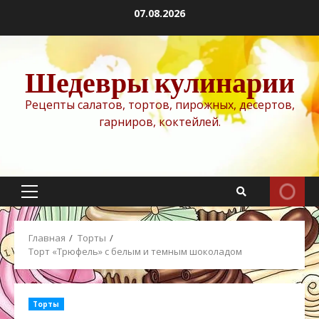
Перейти
07.08.2026
к
содержимому
Шедевры кулинарии
Рецепты салатов, тортов, пирожных, десертов,
гарниров, коктейлей.
Основное
меню
Главная
Торты
Торт «Трюфель» с белым и темным шоколадом
Торты