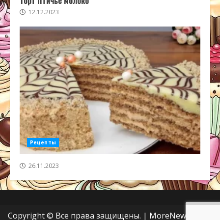
Торт Птичье молоко
12.12.2023
Рецепты
26.11.2023
Copyright © Все права защищены.
|
MoreNews
от AF