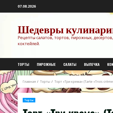
Перейти
07.08.2026
к
содержимому
Шедевры кулинари
Рецепты салатов, тортов, пирожных, десертов,
коктейлей.
ТОРТЫ
ПИРОЖНЫЕ
САЛАТЫ
ВЫПЕЧКА
КО
Главная
Торты
Торт «Три крема» (Tarte «Trois crème
Торты