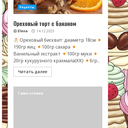
Рецепты
Ореховый торт с бананом
Elena
14.12.2023
Ореховый бисквит: диаметр 18см
190гр яиц
100гр сахара
Ванильный экстракт
100гр муки
20гр кукурузного крахмала(КК)
6гр...
Читать далее
1 мин чтения