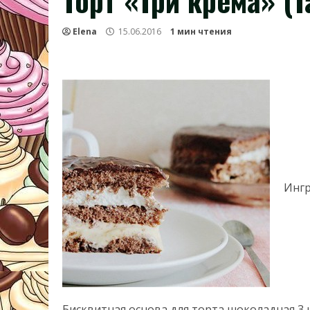
Торт «Три крема» (T
Elena
15.06.2016
1 мин чтения
Ингр
Бисквитная основа для торта шоколадная 3