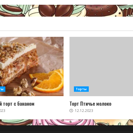
ты
Торты
 торт с бананом
Торт Птичье молоко
023
12.12.2023