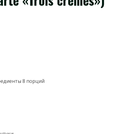
arte «Trois crèmes»)
едиенты 8 порций
 штуки