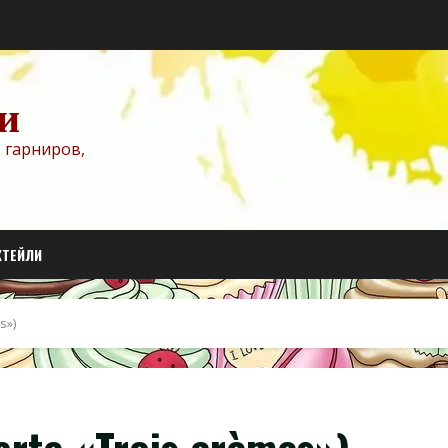
и
 гарниров,
КТЕЙЛИ
s»)