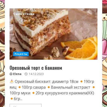
1 мин чтения
Рецепты
Ореховый торт с бананом
Elena
14.12.2023
Ореховый бисквит: диаметр 18см
190гр
яиц
100гр сахара
Ванильный экстракт
100гр муки
20гр кукурузного крахмала(КК)
6гр...