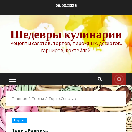
Перейти
06.08.2026
к
содержимому
Шедевры кулинарии
Рецепты салатов, тортов, пирожных, десертов,
гарниров, коктейлей.
Основное
меню
Главная
Торты
Торт «Соната»
Торты
Торт «Соната»