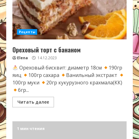
Рецепты
Ореховый торт с бананом
Elena
14.12.2023
Ореховый бисквит: диаметр 18см
190гр
яиц
100гр сахара
Ванильный экстракт
100гр муки
20гр кукурузного крахмала(КК)
6гр...
Читать далее
1 мин чтения