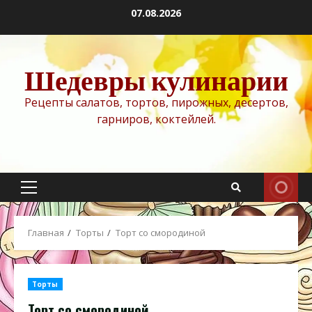
Перейти
07.08.2026
к
содержимому
Шедевры кулинарии
Рецепты салатов, тортов, пирожных, десертов,
гарниров, коктейлей.
Основное
меню
Главная
Торты
Торт со смородиной
Торты
Торт со смородиной