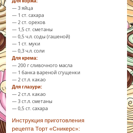
Для коржа:
— 3 яйца
— 1 ст. сахара
— 2 ст. орехов
— 1,5 ст. сметаны
— 0,5 ч.л. соды (гашеной)
— 1 ст. муки
— 0,3 ч.л. соли
Для крема:
— 200 г сливочного масла
— 1 банка вареной сгущенки
— 2 ст.л. какао
Для глазури:
— 2 ст.л. какао
— 3 ст.л. сметаны
— 0,5 ст. сахара
Инструкция приготовления
рецепта Торт «Сникерс»: