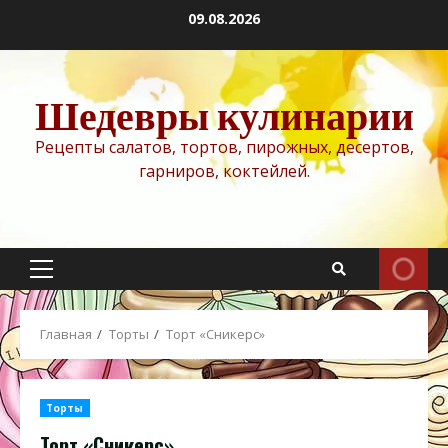
Перейти
09.08.2026
к
содержимому
Шедевры кулинарии
Рецепты салатов, тортов, пирожных, десертов,
гарниров, коктейлей.
Основное
меню
Главная
Торты
Торт «Сникерс»
Торты
Торт «Сникерс»