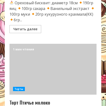
Ореховый бисквит: диаметр 18см
190гр
яиц
100гр сахара
Ванильный экстракт
100гр муки
20гр кукурузного крахмала(КК)
6гр...
Читать далее
1 мин чтения
Торты
Торт Птичье молоко