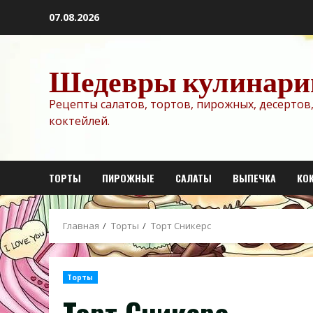
Перейти
07.08.2026
к
содержимому
Шедевры кулинари
Рецепты салатов, тортов, пирожных, десертов,
коктейлей.
ТОРТЫ
ПИРОЖНЫЕ
САЛАТЫ
ВЫПЕЧКА
КО
Главная
Торты
Торт Сникерс
Торты