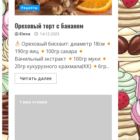
Рецепты
Ореховый торт с бананом
Elena
14.12.2023
Ореховый бисквит: диаметр 18см
190гр яиц
100гр сахара
Ванильный экстракт
100гр муки
20гр кукурузного крахмала(КК)
6гр...
Читать далее
1 мин чтения