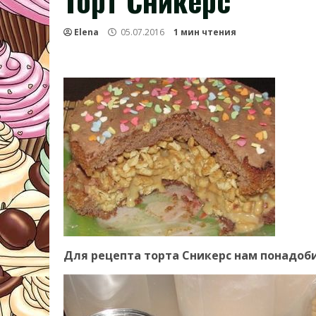
Торт Сникерс
Elena
05.07.2016
1 мин чтения
Для рецепта торта Сникерс нам понадоби