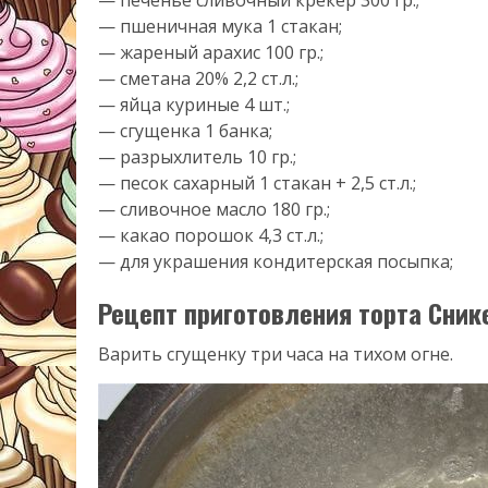
— печенье сливочный крекер 300 гр.;
— пшеничная мука 1 стакан;
— жареный арахис 100 гр.;
— сметана 20% 2,2 ст.л.;
— яйца куриные 4 шт.;
— сгущенка 1 банка;
— разрыхлитель 10 гр.;
— песок сахарный 1 стакан + 2,5 ст.л.;
— сливочное масло 180 гр.;
— какао порошок 4,3 ст.л.;
— для украшения кондитерская посыпка;
Рецепт приготовления торта Сник
Варить сгущенку три часа на тихом огне.