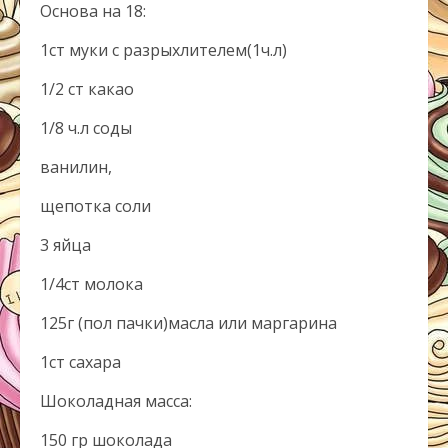
Основа на 18:
1ст муки с разрыхлителем(1ч.л)
1/2 ст какао
1/8 ч.л соды
ванилин,
щепотка соли
3 яйца
1/4ст молока
125г (пол пачки)масла или маргарина
1ст сахара
Шоколадная масса:
150 гр шоколада