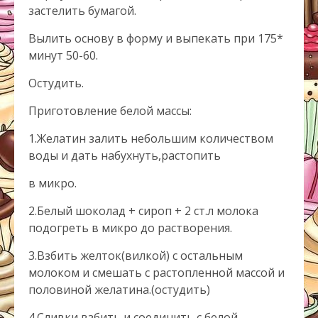
застелить бумагой.
Вылить основу в форму и выпекать при 175*
минут 50-60.
Остудить.
Приготовление белой массы:
1.Желатин залить небольшим количеством
воды и дать набухнуть,растопить
в микро.
2.Белый шоколад + сироп + 2 ст.л молока
подогреть в микро до растворения.
3.Взбить желток(вилкой) с остальным
молоком и смешать с растопленной массой и
половиной желатина.(остудить)
4.Сливки взбить и соединить с белой