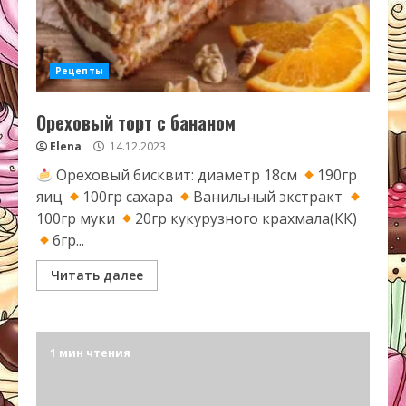
Рецепты
Ореховый торт с бананом
Elena
14.12.2023
Ореховый бисквит: диаметр 18см
190гр
яиц
100гр сахара
Ванильный экстракт
100гр муки
20гр кукурузного крахмала(КК)
6гр...
Читать далее
1 мин чтения