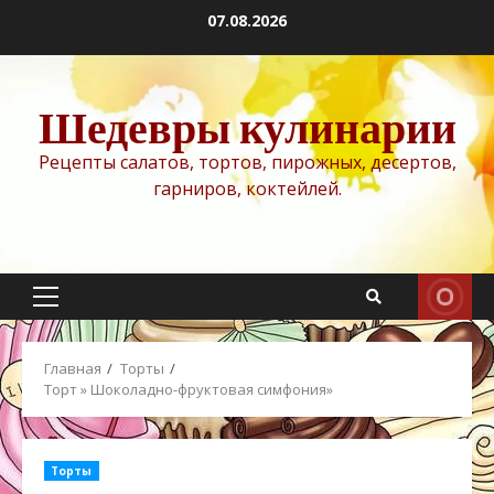
Перейти
07.08.2026
к
содержимому
Шедевры кулинарии
Рецепты салатов, тортов, пирожных, десертов,
гарниров, коктейлей.
Основное
меню
Главная
Торты
Торт » Шоколадно-фруктовая симфония»
Торты