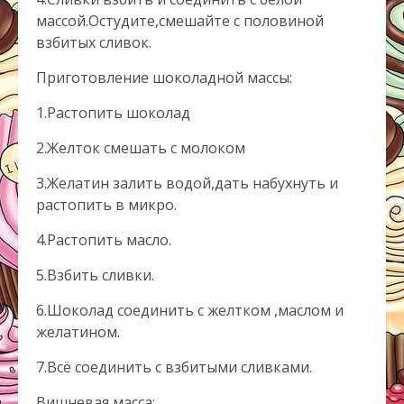
массой.Остудите,смешайте с половиной
взбитых сливок.
Приготовление шоколадной массы:
1.Растопить шоколад
2.Желток смешать с молоком
3.Желатин залить водой,дать набухнуть и
растопить в микро.
4.Растопить масло.
5.Взбить сливки.
6.Шоколад соединить с желтком ,маслом и
желатином.
7.Всё соединить с взбитыми сливками.
Вишневая масса: