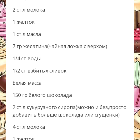
2 ст.л молока
1 желток
1 ст.л масла
7 гр желатина(чайная ложка с верхом)
1/4 ст воды
1\2 ст взбитых сливок
Белая масса:
150 гр белого шоколада
2 ст.л кукурузного сиропа(можно и без,просто
добавить больше шоколада или сгущенки)
4 ст.л молока
1 желток