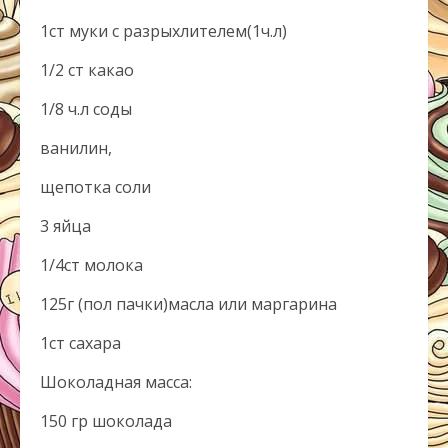
1ст муки с разрыхлителем(1ч.л)
1/2 ст какао
1/8 ч.л соды
ванилин,
щепотка соли
3 яйца
1/4ст молока
125г (пол пачки)масла или маргарина
1ст сахара
Шоколадная масса:
150 гр шоколада