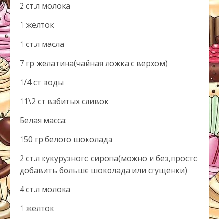
2 ст.л молока
1 желток
1 ст.л масла
7 гр желатина(чайная ложка с верхом)
1/4 ст воды
11\2 ст взбитых сливок
Белая масса:
150 гр белого шоколада
2 ст.л кукурузного сиропа(можно и без,просто
добавить больше шоколада или сгущенки)
4 ст.л молока
1 желток