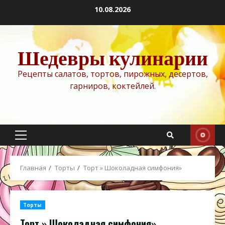
Перейти
10.08.2026
к
содержимому
Шедевры кулинарии
Рецепты салатов, тортов, пирожных, десертов,
гарниров, коктейлей.
Основное
меню
Главная
Торты
Торт » Шоколадная симфония»
Торты
Торт » Шоколадная симфония»