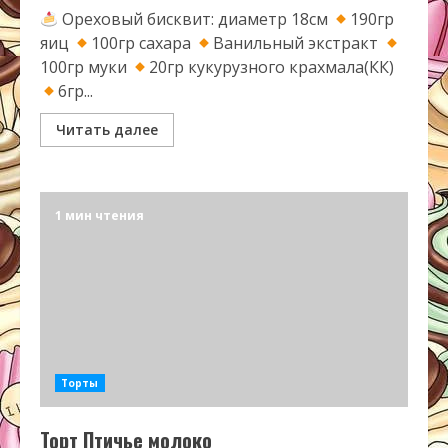
Ореховый бисквит: диаметр 18см
190гр
яиц
100гр сахара
Ванильный экстракт
100гр муки
20гр кукурузного крахмала(КК)
6гр...
Читать далее
1 мин чтения
Торты
Торт Птичье молоко