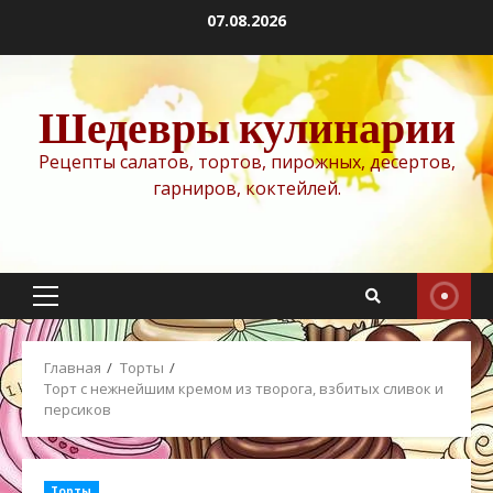
Перейти
07.08.2026
к
содержимому
Шедевры кулинарии
Рецепты салатов, тортов, пирожных, десертов,
гарниров, коктейлей.
Основное
меню
Главная
Торты
Торт с нежнейшим кремом из творога, взбитых сливок и
персиков
Торты