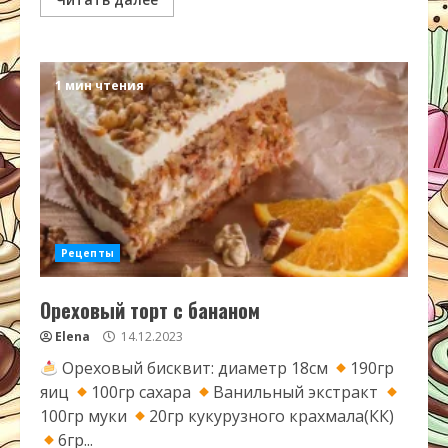
1 мин чтения
Рецепты
Ореховый торт с бананом
Elena
14.12.2023
Ореховый бисквит: диаметр 18см
190гр
яиц
100гр сахара
Ванильный экстракт
100гр муки
20гр кукурузного крахмала(КК)
6гр...