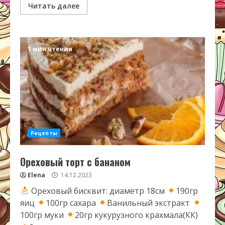
Читать далее
1 мин чтения
Рецепты
Ореховый торт с бананом
Elena
14.12.2023
Ореховый бисквит: диаметр 18см
190гр
яиц
100гр сахара
Ванильный экстракт
100гр муки
20гр кукурузного крахмала(КК)