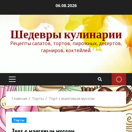
Перейти
06.08.2026
к
содержимому
Шедевры кулинарии
Рецепты салатов, тортов, пирожных, десертов,
гарниров, коктейлей.
Основное
меню
Главная
Торты
Торт с манговым муссом
Торты
Торт с манговым муссом